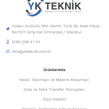
Yukarı Dudullu MH. Demir Türk Sk. Atak Plaza
No:10/1 Giriş Kat Ümraniye / İstanbul
(216) 208 41 43
info@ykteknik.com.tr
Ürünlerimiz
Kesici Takımları ve Makine Aksamları
Gres ve Yakıt Transfer Pompaları
Ölçü Aletleri
Pançlar, Testereler, Sds ve Fırçalar