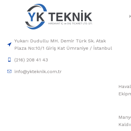
Yukarı Dudullu MH. Demir Türk Sk. Atak
Plaza No:10/1 Giriş Kat Ümraniye / İstanbul
(216) 208 41 43
info@ykteknik.com.tr
Haval
Ekipm
Manye
Kaldı