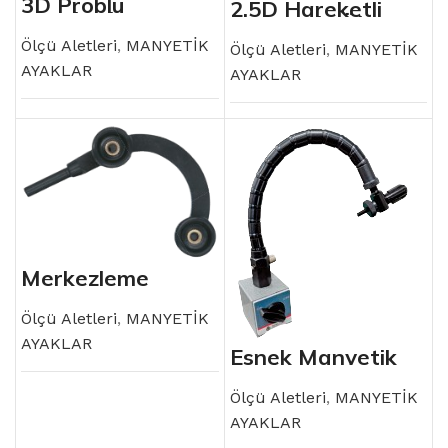
3D Problu
2.5D Hareketli
Hareketli
Görüntülü Ölçüm
Görüntülü Ölçüm
Sistemi
Sistemi
Ölçü Aletleri
,
MANYETİK
Ölçü Aletleri
,
MANYETİK
AYAKLAR
AYAKLAR
Merkezleme
Tutucu
Ölçü Aletleri
,
MANYETİK
AYAKLAR
Esnek Manyetik
Ayak
Ölçü Aletleri
,
MANYETİK
AYAKLAR