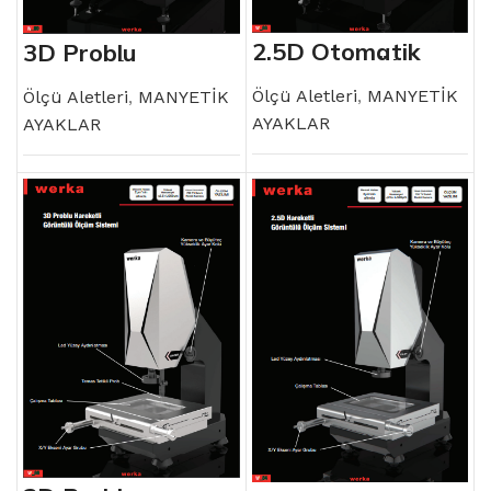
2.5D Otomatik
3D Problu
Görüntülü Ölçüm
Otomatik
Sistemi
Görüntülü Ölçüm
Ölçü Aletleri
,
MANYETİK
Sistemi
Ölçü Aletleri
,
MANYETİK
AYAKLAR
AYAKLAR