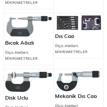
MİKROMETRELER
Dış Çap
Mikrometresi
Bıçak Ağızlı
Setleri
Mikrometre
Ölçü Aletleri
,
MİKROMETRELER
Ölçü Aletleri
,
MİKROMETRELER
Mekanik Dış Çap
Disk Uçlu
Mikrometresi
Mikrometre
Ölçü Aletleri
,