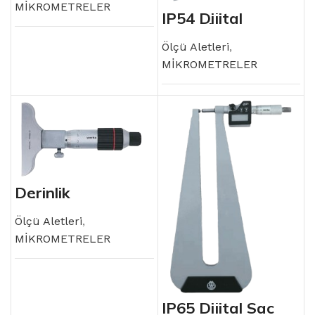
MİKROMETRELER
IP54 Dijital
Derinlik
Mikrometresi
Ölçü Aletleri
,
MİKROMETRELER
Derinlik
Mikrometresi
Ölçü Aletleri
,
MİKROMETRELER
IP65 Dijital Sac