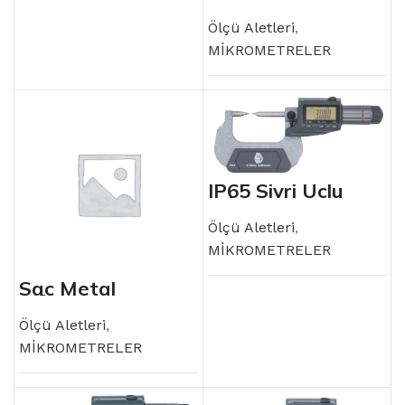
Metal
Mikrometresi
Ölçü Aletleri
,
MİKROMETRELER
IP65 Sivri Uçlu
Dijital Mikrometre
Ölçü Aletleri
,
MİKROMETRELER
Sac Metal
Mikrometresi
Ölçü Aletleri
,
MİKROMETRELER