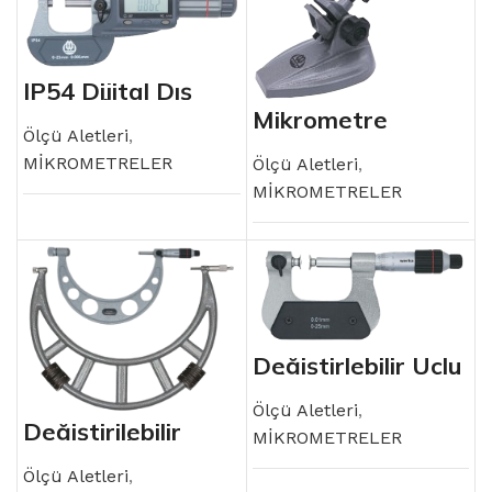
IP54 Dijital Dış
Çap Mikrometresi
Mikrometre
Standı
Ölçü Aletleri
,
MİKROMETRELER
Ölçü Aletleri
,
MİKROMETRELER
Değiştirlebilir Uçlu
Mikrometre
Ölçü Aletleri
,
Değiştirilebilir
MİKROMETRELER
Çeneli Mikrometre
Seti
Ölçü Aletleri
,