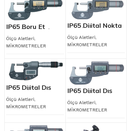
IP65 Dijital Nokta
IP65 Boru Et
(Kablo için) Dış
Kalınlığı Dijital
Çap Mikrometresi
Mikrometresi
Ölçü Aletleri
,
Ölçü Aletleri
,
MİKROMETRELER
MİKROMETRELER
IP65 Dijital Dış
IP65 Dijital Dış
Çap Mikrometresi
Çap Mikrometresi
Ölçü Aletleri
,
Ölçü Aletleri
,
MİKROMETRELER
MİKROMETRELER