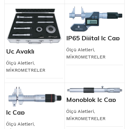
IP65 Dijital İç Çap
Mikrometresi
Ölçü Aletleri
,
Üç Ayaklı
Mikrometre Seti
MİKROMETRELER
Ölçü Aletleri
,
MİKROMETRELER
Monoblok İç Çap
Mikrometresi
İç Çap
Ölçü Aletleri
,
Mikrometresi
MİKROMETRELER
Ölçü Aletleri
,