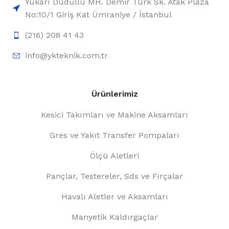
Yukarı Dudullu MH. Demir Türk Sk. Atak Plaza
No:10/1 Giriş Kat Ümraniye / İstanbul
(216) 208 41 43
info@ykteknik.com.tr
Ürünlerimiz
Kesici Takımları ve Makine Aksamları
Gres ve Yakıt Transfer Pompaları
Ölçü Aletleri
Pançlar, Testereler, Sds ve Fırçalar
Havalı Aletler ve Aksamları
Manyetik Kaldırgaçlar