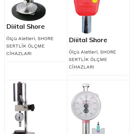
Dijital Shore
Sertlik Ölçme
Cihazları
Aksesuarları
Ölçü Aletleri
,
SHORE
Dijital Shore
Sertlik Ölçme
SERTLİK ÖLÇME
Cihazları
Ölçü Aletleri
,
SHORE
CİHAZLARI
SERTLİK ÖLÇME
CİHAZLARI