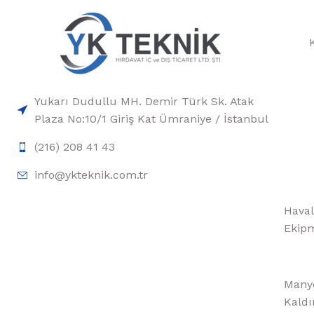
Yukarı Dudullu MH. Demir Türk Sk. Atak
Plaza No:10/1 Giriş Kat Ümraniye / İstanbul
(216) 208 41 43
info@ykteknik.com.tr
Haval
Ekipm
Manye
Kaldı