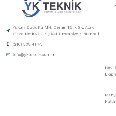
Yukarı Dudullu MH. Demir Türk Sk. Atak
Plaza No:10/1 Giriş Kat Ümraniye / İstanbul
(216) 208 41 43
info@ykteknik.com.tr
Haval
Ekipm
Manye
Kaldı