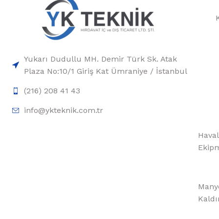
Yukarı Dudullu MH. Demir Türk Sk. Atak
Plaza No:10/1 Giriş Kat Ümraniye / İstanbul
(216) 208 41 43
info@ykteknik.com.tr
Haval
Ekipm
Manye
Kaldı