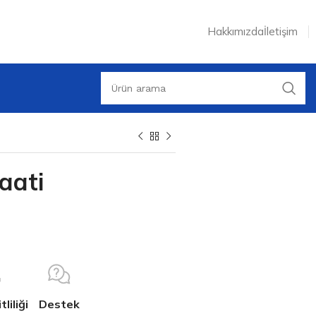
Hakkımızda
İletişim
aati
liliği
Destek