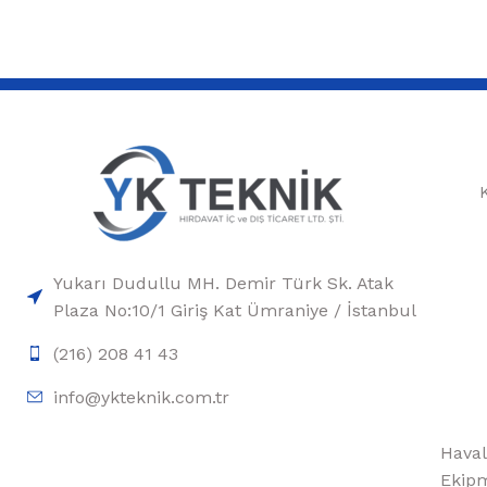
Yukarı Dudullu MH. Demir Türk Sk. Atak
Plaza No:10/1 Giriş Kat Ümraniye / İstanbul
(216) 208 41 43
info@ykteknik.com.tr
Haval
Ekipm