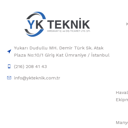
Yukarı Dudullu MH. Demir Türk Sk. Atak
Plaza No:10/1 Giriş Kat Ümraniye / İstanbul
(216) 208 41 43
info@ykteknik.com.tr
Haval
Ekipm
Manye