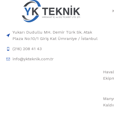
Yukarı Dudullu MH. Demir Türk Sk. Atak
Plaza No:10/1 Giriş Kat Ümraniye / İstanbul
(216) 208 41 43
info@ykteknik.com.tr
Haval
Ekipm
Manye
Kaldı