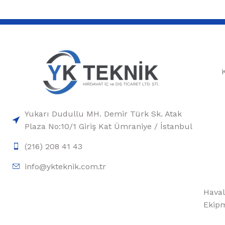
Yukarı Dudullu MH. Demir Türk Sk. Atak
Plaza No:10/1 Giriş Kat Ümraniye / İstanbul
(216) 208 41 43
info@ykteknik.com.tr
Haval
Ekipm