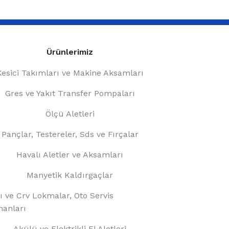
Ürünlerimiz
Kesici Takımları ve Makine Aksamları
Gres ve Yakıt Transfer Pompaları
Ölçü Aletleri
Pançlar, Testereler, Sds ve Fırçalar
Havalı Aletler ve Aksamları
Manyetik Kaldırgaçlar
ı ve Crv Lokmalar, Oto Servis
anları
Akülü ve Elektrikli El Aletleri