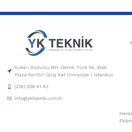
Yukarı Dudullu MH. Demir Türk Sk. Atak
Plaza No:10/1 Giriş Kat Ümraniye / İstanbul
(216) 208 41 43
info@ykteknik.com.tr
Haval
Ekipm