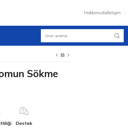
Hakkımızda
İletişim
 Somun Sökme
liliği
Destek