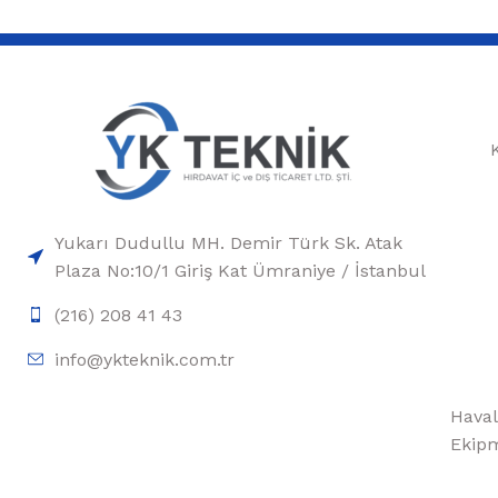
Yukarı Dudullu MH. Demir Türk Sk. Atak
Plaza No:10/1 Giriş Kat Ümraniye / İstanbul
(216) 208 41 43
info@ykteknik.com.tr
Haval
Ekipm