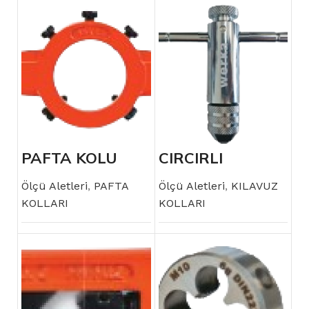
PAFTA KOLU
CIRCIRLI
KILAVUZ KOLU
Ölçü Aletleri
,
PAFTA
Ölçü Aletleri
,
KILAVUZ
KOLLARI
KOLLARI