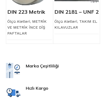
DIN 223 Metrik
DIN 2181 – UNF 2
Pafta
PARÇALI TAKIM
– DÜZ EL
Ölçü Aletleri
,
METRİK
KILAVUZU
Ölçü Aletleri
,
TAKIM EL
VE METRİK İNCE DİŞ
KILAVUZLAR
PAFTALAR
Marka Çeşitliliği
Hızlı Kargo