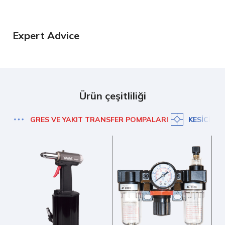
Expert Advice
Ürün çeşitliliği
GRES VE YAKIT TRANSFER POMPALARI
KESICI T
S
Y
Y
Gr
Po