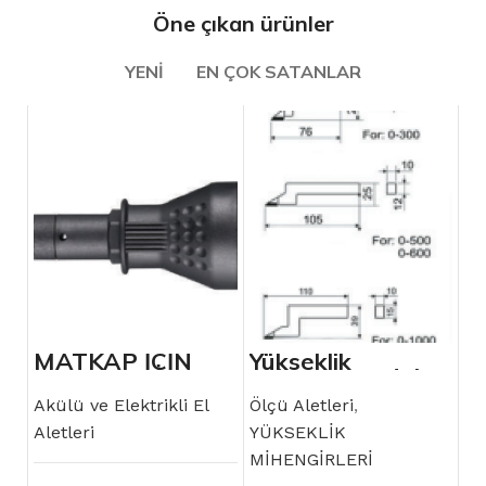
Öne çıkan ürünler
YENI
EN ÇOK SATANLAR
MATKAP İÇİN
Yükseklik
POP PERÇİN
Mihengiri Yedek
ADAPTÖRÜ 1/4″
Uçları
Akülü ve Elektrikli El
Ölçü Aletleri
,
Aletleri
YÜKSEKLİK
MİHENGİRLERİ