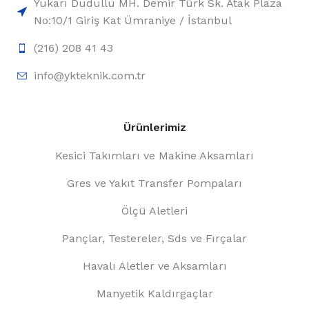
No:10/1 Giriş Kat Ümraniye / İstanbul
(216) 208 41 43
info@ykteknik.com.tr
Ürünlerimiz
Kesici Takımları ve Makine Aksamları
Gres ve Yakıt Transfer Pompaları
Ölçü Aletleri
Pançlar, Testereler, Sds ve Fırçalar
Havalı Aletler ve Aksamları
Manyetik Kaldırgaçlar
Havalı ve Crv Lokmalar, Oto Servis Ekipmanları