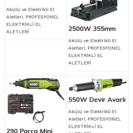
Motoru
Akülü ve Elektrikli El
Aletleri
,
PROFESYONEL
ELEKTRİKLİ EL
2500W 355mm
ALETLERİ
Profil Kesme
Akülü ve Elektrikli El
Aletleri
,
PROFESYONEL
ELEKTRİKLİ EL
ALETLERİ
550W Devir Ayarlı
Uzun Kalıpçı
Taşlama
Akülü ve Elektrikli El
Aletleri
,
PROFESYONEL
ELEKTRİKLİ EL
290 Parça Mini