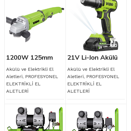
1200W 125mm
21V Li-Ion Akülü
Taşlama
Kompakt
Kömürsüz Motor
Akülü ve Elektrikli El
Matkap
Akülü ve Elektrikli El
Aletleri
,
PROFESYONEL
Aletleri
,
PROFESYONEL
ELEKTRİKLİ EL
ELEKTRİKLİ EL
ALETLERİ
ALETLERİ