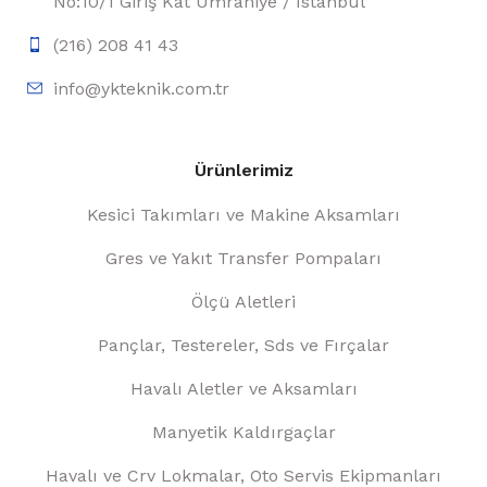
No:10/1 Giriş Kat Ümraniye / İstanbul
(216) 208 41 43
info@ykteknik.com.tr
Ürünlerimiz
Kesici Takımları ve Makine Aksamları
Gres ve Yakıt Transfer Pompaları
Ölçü Aletleri
Pançlar, Testereler, Sds ve Fırçalar
Havalı Aletler ve Aksamları
Manyetik Kaldırgaçlar
Havalı ve Crv Lokmalar, Oto Servis Ekipmanları