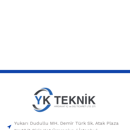
Yukarı Dudullu MH. Demir Türk Sk. Atak Plaza