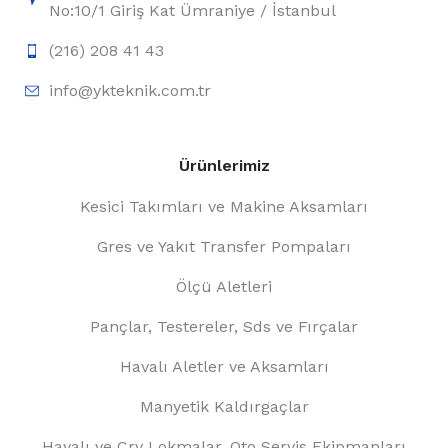
No:10/1 Giriş Kat Ümraniye / İstanbul
(216) 208 41 43
info@ykteknik.com.tr
Ürünlerimiz
Kesici Takımları ve Makine Aksamları
Gres ve Yakıt Transfer Pompaları
Ölçü Aletleri
Pançlar, Testereler, Sds ve Fırçalar
Havalı Aletler ve Aksamları
Manyetik Kaldırgaçlar
Havalı ve Crv Lokmalar, Oto Servis Ekipmanları