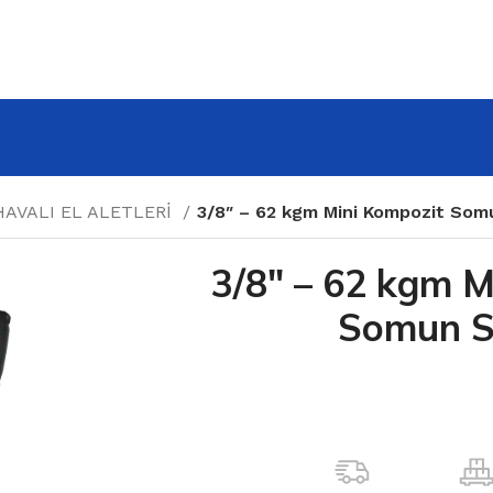
HAVALI EL ALETLERİ
3/8″ – 62 kgm Mini Kompozit So
3/8″ – 62 kgm M
Somun 