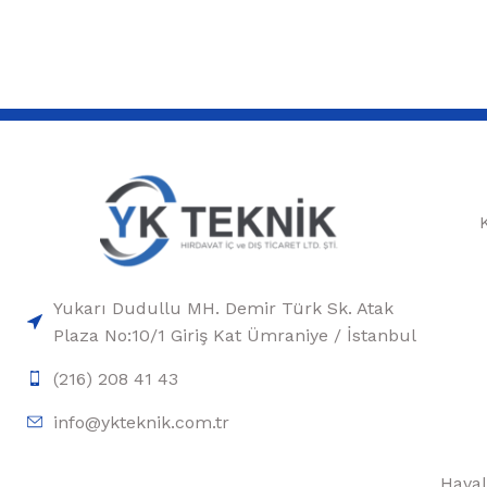
Yukarı Dudullu MH. Demir Türk Sk. Atak
Plaza No:10/1 Giriş Kat Ümraniye / İstanbul
(216) 208 41 43
info@ykteknik.com.tr
Haval