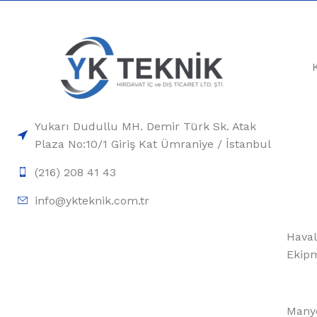
Yukarı Dudullu MH. Demir Türk Sk. Atak
Plaza No:10/1 Giriş Kat Ümraniye / İstanbul
(216) 208 41 43
info@ykteknik.com.tr
Haval
Ekipm
Manye