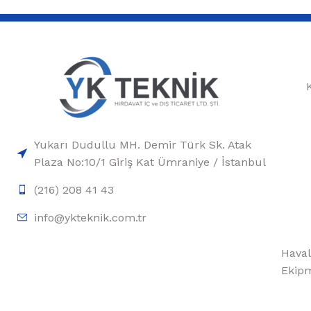
Yukarı Dudullu MH. Demir Türk Sk. Atak
Plaza No:10/1 Giriş Kat Ümraniye / İstanbul
(216) 208 41 43
info@ykteknik.com.tr
Haval
Ekipm